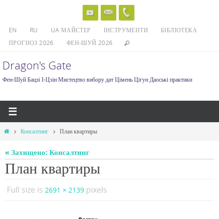
Skip
to
EN
RU
UA МАЙСТЕР
ІНСТРУМЕНТИ
БІБЛІОТЕКА
content
ПРОГНОЗ 2026
ФЕН-ШУЙ 2026
Dragon's Gate
Фен-Шуй Бацзі І-Цзін Мистецтво вибору дат Цімень Цігун Даоські практики
Home
Консалтинг
План квартиры
« Захищено: Консалтинг
План квартиры
Full size is
pixels
2691 × 2139