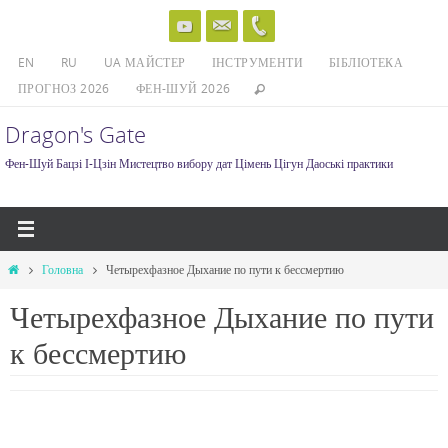
Skip
to
EN
RU
UA МАЙСТЕР
ІНСТРУМЕНТИ
БІБЛІОТЕКА
content
ПРОГНОЗ 2026
ФЕН-ШУЙ 2026
Dragon's Gate
Фен-Шуй Бацзі І-Цзін Мистецтво вибору дат Цімень Цігун Даоські практики
Home
Головна
Четырехфазное Дыхание по пути к бессмертию
Четырехфазное Дыхание по пути
к бессмертию