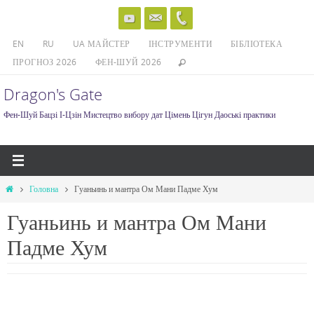
Skip
to
EN
RU
UA МАЙСТЕР
ІНСТРУМЕНТИ
БІБЛІОТЕКА
content
ПРОГНОЗ 2026
ФЕН-ШУЙ 2026
Dragon's Gate
Фен-Шуй Бацзі І-Цзін Мистецтво вибору дат Цімень Цігун Даоські практики
Home
Головна
Гуаньинь и мантра Ом Мани Падме Хум
Гуаньинь и мантра Ом Мани
Падме Хум