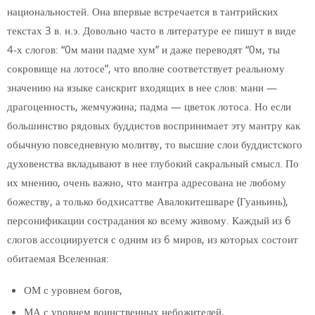
национальностей. Она впервые встречается в тантрийских
текстах 3 в. н.э. Довольно часто в литературе ее пишут в виде
4-х слогов: “0м мани падме хум” и даже переводят “0м, ты
сокровище на лотосе”, что вполне соответствует реальному
значению на языке санскрит входящих в нее слов: мани —
драгоценность, жемчужина; падма — цветок лотоса. Но если
большинство рядовых буддистов воспринимает эту мантру как
обычную повседневную молитву, то высшие слои буддистского
духовенства вкладывают в нее глубокий сакральный смысл. По
их мнению, очень важно, что мантра адресована не любому
божеству, а только бодхисаттве Авалокитешваре (Гуаньинь),
персонификации сострадания ко всему живому. Каждый из 6
слогов ассоциируется с одним из 6 миров, из которых состоит
обитаемая Вселенная:
ОМ с уровнем богов,
МА с уровнем воинственных небожителей,