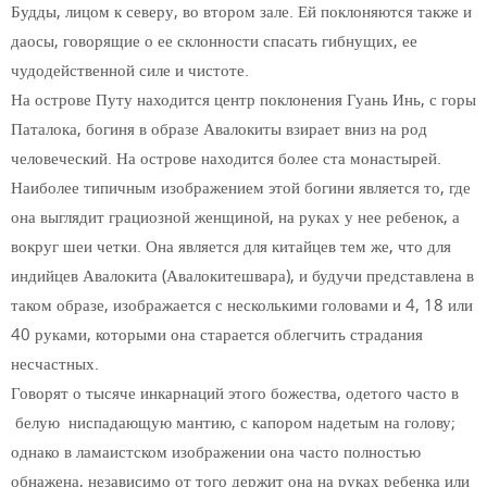
Будды, лицом к северу, во втором зале. Ей поклоняются также и
даосы, говорящие о ее склонности спасать гибнущих, ее
чудодейственной силе и чистоте.
На острове Путу находится центр поклонения Гуань Инь, с горы
Паталока, богиня в образе Авалокиты взирает вниз на род
человеческий. На острове находится более ста монастырей.
Наиболее типичным изображением этой богини является то, где
она выглядит грациозной женщиной, на руках у нее ребенок, а
вокруг шеи четки. Она является для китайцев тем же, что для
индийцев Авалокита (Авалокитешвара), и будучи представлена в
таком образе, изображается с несколькими головами и 4, 18 или
40 руками, которыми она старается облегчить страдания
несчастных.
Говорят о тысяче инкарнаций этого божества, одетого часто в
белую ниспадающую мантию, с капором надетым на голову;
однако в ламаистском изображении она часто полностью
обнажена, независимо от того держит она на руках ребенка или