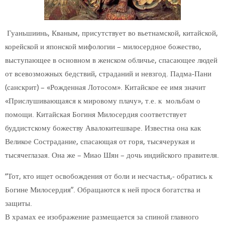
Гуаньшиинь, Кваным, присутствует во вьетнамской, китайской,
корейской и японской мифологии – милосердное божество,
выступающее в основном в женском обличье, спасающее людей
от всевозможных бедствий, страданий и невзгод.
Падма-Пани
(санскрит) – «Рожденная Лотосом». Китайское ее имя значит
«Прислушивающаяся к мировому плачу», т.е. к мольбам о
помощи. Китайская Богиня Милосердия соответствует
буддистскому божеству Авалокитешваре. Известна она как
Великое Сострадание, спасающая от горя, тысячерукая и
тысячеглазая. Она же – Миао Шян – дочь индийского правителя.
“Тот, кто ищет освобождения от боли и несчастья,- обратись к
Богине Милосердия”. Обращаются к ней прося богатства и
защиты.
В храмах ее изображение размещается за спиной главного