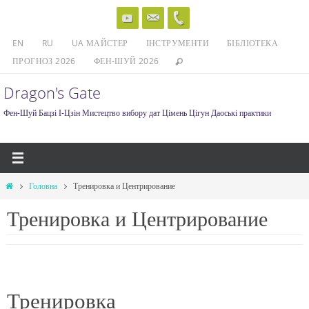
Skip
to
EN
RU
UA МАЙСТЕР
ІНСТРУМЕНТИ
БІБЛІОТЕКА
content
ПРОГНОЗ 2026
ФЕН-ШУЙ 2026
Dragon's Gate
Фен-Шуй Бацзі І-Цзін Мистецтво вибору дат Цімень Цігун Даоські практики
Home
Головна
Тренировка и Центрирование
Тренировка и Центрирование
Тренировка