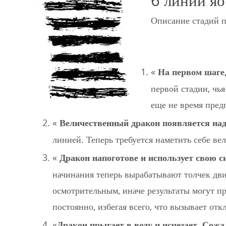
6 линий яо
Описание стадий п
«
На первом шаге,
первой стадии, чья
еще не время пред
«
Величественный дракон появляется над
линией. Теперь требуется наметить себе в
«
Дракон напоготове и использует свою с
начинания теперь вырабатывают толчек дви
осмотрительным, иначе результаты могут пр
постоянно, избегая всего, что вызывает отк
«
Дракон прыгает в воду и исчезает. Сожа