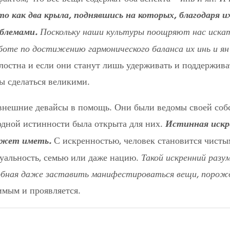
это как два крыла, поднявшись на которых, благодаря
блемами.
Поскольку наши культуры поощряют нас искат
боте по достижению гармонического баланса их инь и ян
лостна и если они станут лишь удерживать и поддержива
бы сделаться великими.
внешние девайсы в помощь. Они были ведомы своей соб
одной истинности была открыта для них.
Истинная искр
ожет иметь.
С искренностью, человек становится чистым
уальность, семью или даже нацию.
Такой искренний разу
собная даже заставить манифестироваться вещи, порож
имым и проявляется.