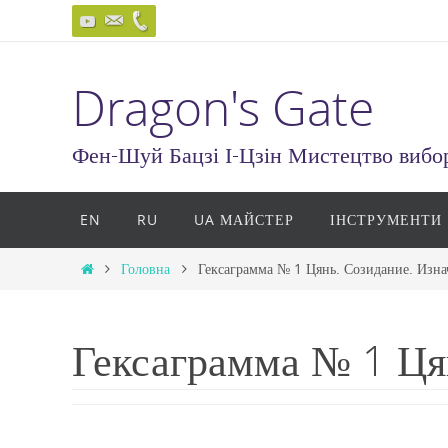
Skip
to
content
Dragon's Gate
Фен-Шуй Бацзі І-Цзін Мистецтво вибор
Skip
EN
RU
UA МАЙСТЕР
ІНСТРУМЕНТИ
to
content
Home
Головна
Гексаграмма № 1 Цянь. Созидание. Изна
Гексаграмма № 1 Ця