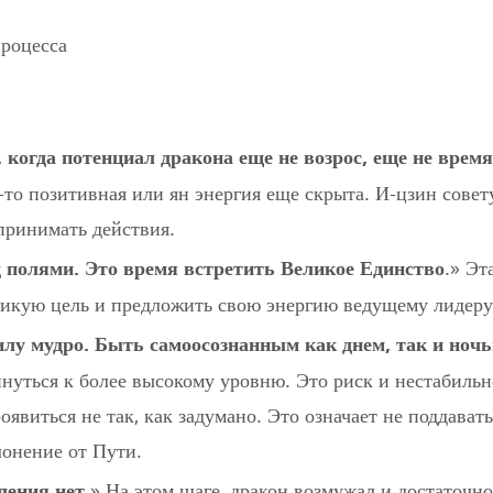
роцесса
 когда потенциал дракона еще не возрос, еще не врем
-то позитивная или ян энергия еще скрыта. И-цзин совет
принимать действия.
 полями. Это время встретить Великое Единство
.» Эт
еликую цель и предложить свою энергию ведущему лидеру
илу мудро. Быть самоосознанным как днем, так и ночь
нуться к более высокому уровню. Это риск и нестабильн
оявиться не так, как задумано. Это означает не поддават
лонение от Пути.
ления нет.
» На этом шаге, дракон возмужал и достаточно 