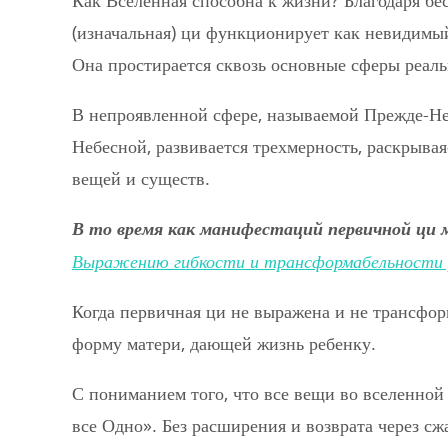
Как Вселенная способна к жизни? Благодаря б
(изначальная) ци функционирует как невидимый
Она простирается сквозь основные сферы реал
В непроявленной сфере, называемой Прежде-Неб
Небесной, развивается трехмерность, раскрыва
вещей и существ.
В то время как манифестаций первичной ци м
Выражению гибкости и трансформабельности 
Когда первичная ци не выражена и не трансфор
форму матери, дающей жизнь ребенку.
С пониманием того, что все вещи во вселенной
все Одно». Без расширения и возврата через сж