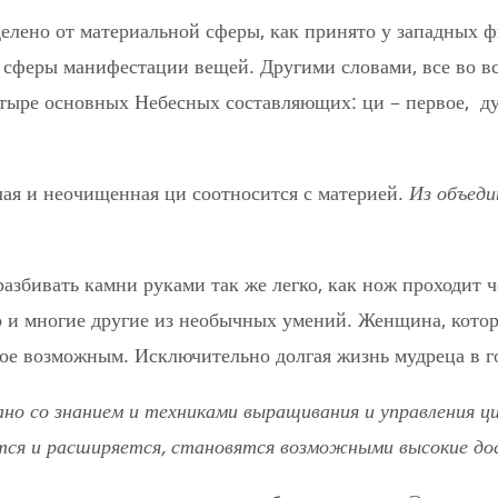
делено от материальной сферы, как принято у западных 
е сферы манифестации вещей. Другими словами, все во в
тыре основных Небесных составляющих: ци – первое,
ду
елая и неочищенная ци соотносится с материей.
Из объеди
збивать камни руками так же легко, как нож проходит ч
то и многие другие из необычных умений. Женщина, кото
акое возможным. Исключительно долгая жизнь мудреца в г
но со знанием и техниками выращивания и управления ци
ется и расширяется, становятся возможными высокие до