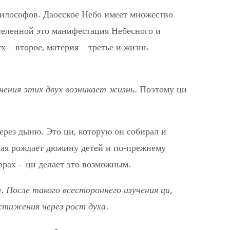
философов. Даосское Небо имеет множество
селенной это манифестация Небесного и
х – второе, материя – третье и жизнь –
нения этих двух возникает жизнь.
Поэтому ци
ерез дыню. Это ци, которую он собирал и
рая рождает дюжину детей и по-прежнему
орах – ци делает это возможным.
. После такого всестороннего изучения ци,
стижения через рост духа.