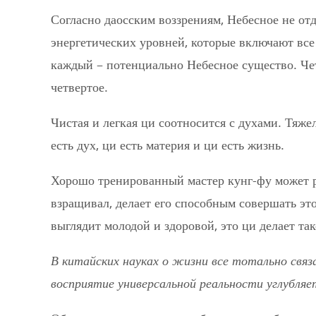
Согласно даосским воззрениям, Небесное не от
энергетических уровней, которые включают вс
каждый – потенциально Небесное существо.
Че
четвертое.
Чистая и легкая ци соотносится с духами. Тяж
есть дух, ци есть материя и ци есть жизнь.
Хорошо тренированный мастер кунг-фу может ра
взращивал, делает его способным совершать э
выглядит молодой и здоровой, это ци делает т
В китайских науках о жизни все тотально связа
восприятие универсальной реальности углубля