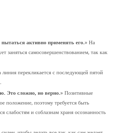
я пытаться активно применять его.
» На
ует заняться самосовершенствованием, так как
а линия перекликается с последующей пятой
.
ю. Это сложно, но верно.
» Позитивные
ое положение, поэтому требуется быть
ься слабостям и соблазнам храня осознанность
силен, чтобы делать все так, как сам желает.