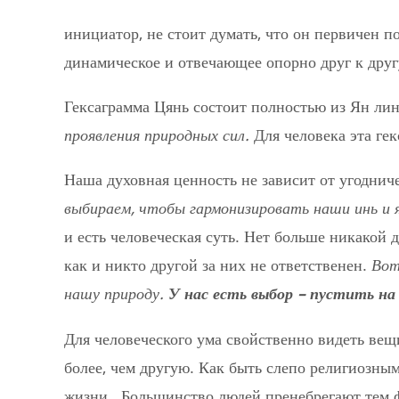
инициатор, не стоит думать, что он первичен 
динамическое и отвечающее опорно друг к другу
Гексаграмма Цянь состоит полностью из Ян ли
проявления природных сил.
Для человека эта ге
Наша духовная ценность не зависит от угоднич
выбираем, чтобы гармонизировать наши инь и я
и есть человеческая суть. Нет больше никакой
как и никто другой за них не ответственен.
Вот
нашу природу.
У нас есть выбор – пустить н
Для человеческого ума свойственно видеть вещ
более, чем другую. Как быть слепо религиозны
жизни.
Большинство людей пренебрегают тем фа