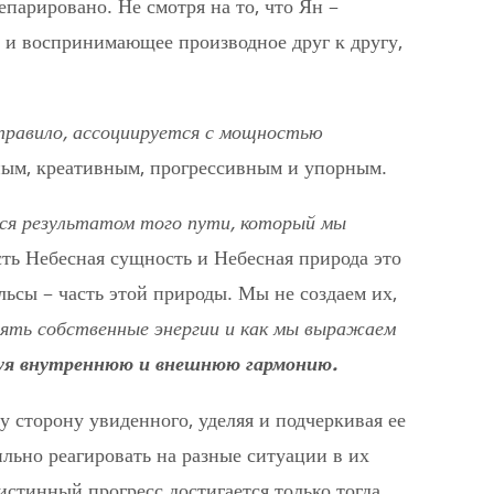
епарировано. Не смотря на то, что Ян –
е и воспринимающее производное друг к другу,
 правило, ассоциируется с мощностью
вным, креативным, прогрессивным и упорным.
тся результатом того пути, который мы
сть Небесная сущность и Небесная природа это
ьсы – часть этой природы. Мы не создаем их,
нять собственные энергии и как мы выражаем
руя внутреннюю и внешнюю гармонию.
 сторону увиденного, уделяя и подчеркивая ее
льно реагировать на разные ситуации в их
истинный прогресс достигается только тогда,