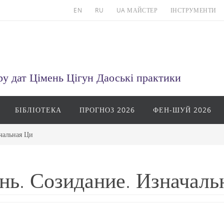
EN
RU
UA МАЙСТЕР
ІНСТРУМЕНТИ
у дат Цімень Цігун Даоські практики
БІБЛІОТЕКА
ПРОГНОЗ 2026
ФЕН-ШУЙ 2026
чальная Ци
нь. Созидание. Изначаль