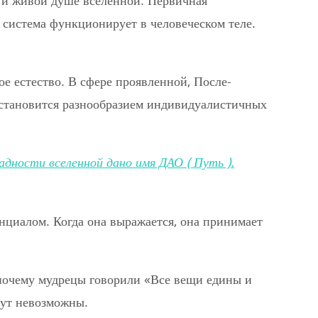
и и живой душе вселенной. Первичная
 система функционирует в человеческом теле.
е естество. В сфере проявленной, После-
и становится разнообразием индивидуалистичных
ности вселенной дано имя ДАО ( Путь ).
нциалом. Когда она выражается, она принимает
 почему мудрецы говорили «Все вещи едины и
дут невозможны.