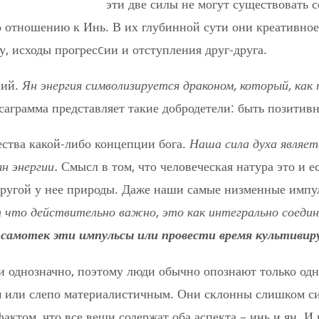
эти две силы не могут существовать с
по отношению к Инь. В их глубинной сути они креативно
, исходы прогресcии и отступления друг-друга.
ний.
Ян энергия символизируется драконом, который, как
ксаграмма представляет такие добродетели: быть позити
ества какой-либо концепции бога.
Наша сила духа являе
н энергии.
Смысл в том, что человеческая натура это и е
 другой у нее природы. Даже наши самые низменные импул
 что действительно важно, это как интегрально соеди
а самотек эти импульсы или провести время культиви
и однозначно, поэтому люди обычно опознают только одну
м или слепо материалистичным. Они склонны слишком си
ктом, что все вещи содержат оба аспекта – инь и ян. И 