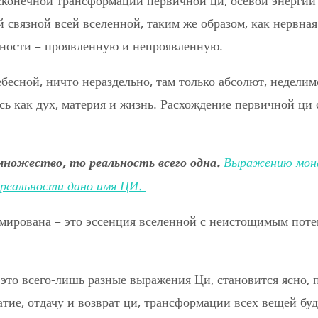
есконечной трансформации первичной ци, осевой энерги
 связной всей вселенной, таким же образом, как нервная
ьности – проявленную и непроявленную.
есной, ничто нераздельно, там только абсолют, неделимо
ясь как дух, материя и жизнь. Расхождение первичной ц
ножество, то реальность всего одна.
Выражению монад
реальности дано имя ЦИ.
мирована – это эссенция вселенной с неистощимым поте
 это всего-лишь разные выражения Ци, становится ясно,
атие, отдачу и возврат ци, трансформации всех вещей бу