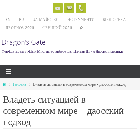
Skip
to
EN
RU
UA МАЙСТЕР
ІНСТРУМЕНТИ
БІБЛІОТЕКА
content
ПРОГНОЗ 2026
ФЕН-ШУЙ 2026
Dragon's Gate
Фен-Шуй Бацзі І-Цзін Мистецтво вибору дат Цімень Цігун Даоські практики
Home
Головна
Владеть ситуацией в современном мире – даосский подход
Владеть ситуацией в
современном мире – даосский
подход