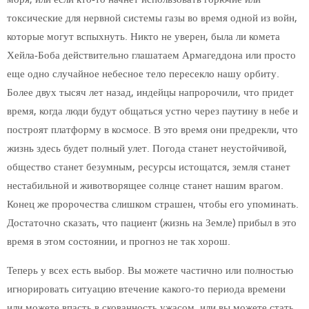
токсические для нервной системы газы во время одной из войн,
которые могут вспыхнуть. Никто не уверен, была ли комета
Хейла-Боба действительно глашатаем Армагеддона или просто
еще одно случайное небесное тело пересекло нашу орбиту.
Более двух тысяч лет назад, индейцы напророчили, что придет
время, когда люди будут общаться устно через паутину в небе и
построят платформу в космосе. В это время они предрекли, что
жизнь здесь будет полный улет. Погода станет неустойчивой,
общество станет безумным, ресурсы истощатся, земля станет
нестабильной и животворящее солнце станет нашим врагом.
Конец же пророчества слишком страшен, чтобы его упоминать.
Достаточно сказать, что пациент (жизнь на Земле) прибыл в это
время в этом состоянии, и прогноз не так хорош.
Теперь у всех есть выбор. Вы можете частично или полностью
игнорировать ситуацию втечение какого-то периода времени
или можете впасть в скованность ужасом, или вы можете стать