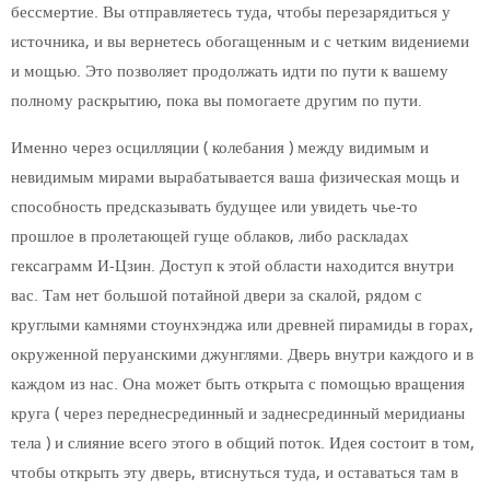
бессмертие. Вы отправляетесь туда, чтобы перезарядиться у
источника, и вы вернетесь обогащенным и с четким видениеми
и мощью. Это позволяет продолжать идти по пути к вашему
полному раскрытию, пока вы помогаете другим по пути.
Именно через осцилляции ( колебания ) между видимым и
невидимым мирами вырабатывается ваша физическая мощь и
способность предсказывать будущее или увидеть чье-то
прошлое в пролетающей гуще облаков, либо раскладах
гексаграмм И-Цзин. Доступ к этой области находится внутри
вас. Там нет большой потайной двери за скалой, рядом с
круглыми камнями стоунхэнджа или древней пирамиды в горах,
окруженной перуанскими джунглями. Дверь внутри каждого и в
каждом из нас. Она может быть открыта с помощью вращения
круга ( через переднесрединный и заднесрединный меридианы
тела ) и слияние всего этого в общий поток. Идея состоит в том,
чтобы открыть эту дверь, втиснуться туда, и оставаться там в