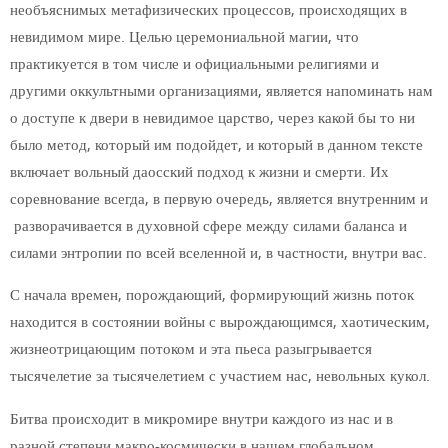
необъяснимых метафизических процессов, происходящих в
невидимом мире. Целью церемониальной магии, что
практикуется в том числе и официальными религиями и
другими оккультными организациями, является напоминать нам
о доступе к двери в невидимое царство, через какой бы то ни
было метод, который им подойдет, и который в данном тексте
включает вольный даосский подход к жизни и смерти. Их
соревнование всегда, в первую очередь, является внутренним и
разворачивается в духовной сфере между силами баланса и
силами энтропии по всей вселенной и, в частности, внутри вас.
С начала времен, порождающий, формирующий жизнь поток
находится в состоянии войны с вырождающимся, хаотическим,
жизнеотрицающим потоком и эта пьеса разыгрывается
тысячелетие за тысячелетием с участием нас, невольных кукол.
Битва происходит в микромире внутри каждого из нас и в
разной степени макро-космически в нашем глобальном